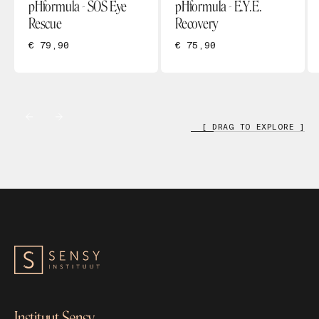
pHformula - SOS Eye
pHformula - E.Y.E.
Rescue
Recovery
€ 79,90
€ 75,90
[ DRAG TO EXPLORE ]
Instituut Sensy