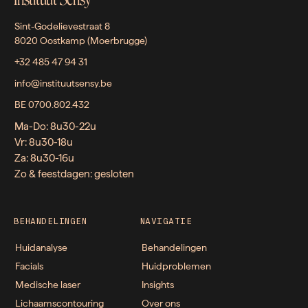
Sint-Godelievestraat 8
8020 Oostkamp (Moerbrugge)
+32 485 47 94 31
info@instituutsensy.be
BE 0700.802.432
Ma-Do: 8u30-22u
Vr: 8u30-18u
Za: 8u30-16u
Zo & feestdagen: gesloten
BEHANDELINGEN
NAVIGATIE
Huidanalyse
Behandelingen
Facials
Huidproblemen
Medische laser
Insights
Lichaamscontouring
Over ons