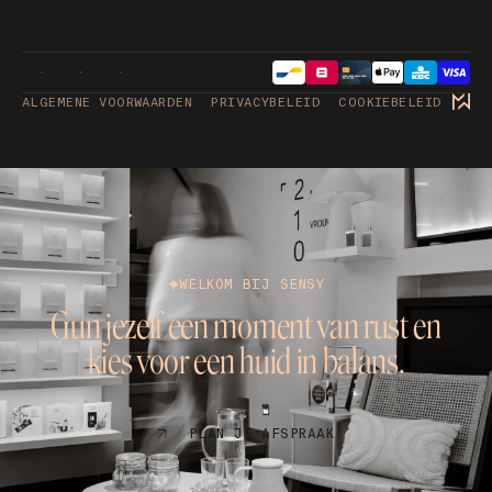
ALGEMENE VOORWAARDEN
PRIVACYBELEID
COOKIEBELEID
WELKOM BIJ SENSY
Gun jezelf een moment van rust en
kies voor een huid in balans.
PLAN JE AFSPRAAK