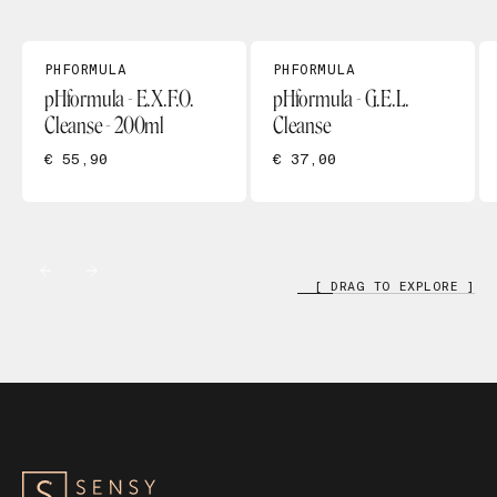
PHFORMULA
PHFORMULA
pHformula - E.X.F.O.
pHformula - G.E.L.
Cleanse - 200ml
Cleanse
€ 55,90
€ 37,00
[ DRAG TO EXPLORE ]