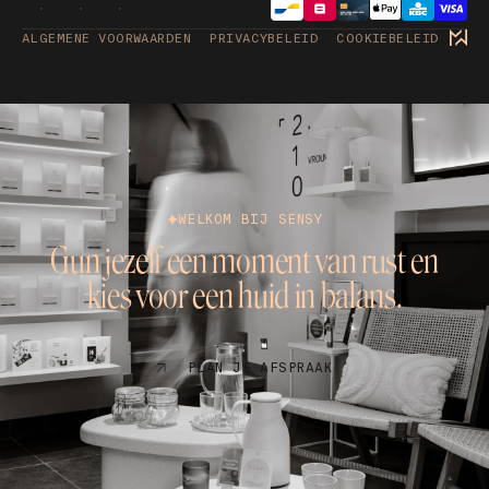
ALGEMENE VOORWAARDEN
PRIVACYBELEID
COOKIEBELEID
WELKOM BIJ SENSY
Gun jezelf een moment van rust en
kies voor een huid in balans.
PLAN JE AFSPRAAK