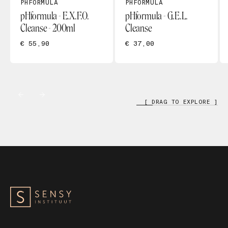
PHFORMULA
PHFORMULA
pHformula - E.X.F.O.
pHformula - G.E.L.
Cleanse - 200ml
Cleanse
€ 55,90
€ 37,00
[ DRAG TO EXPLORE ]