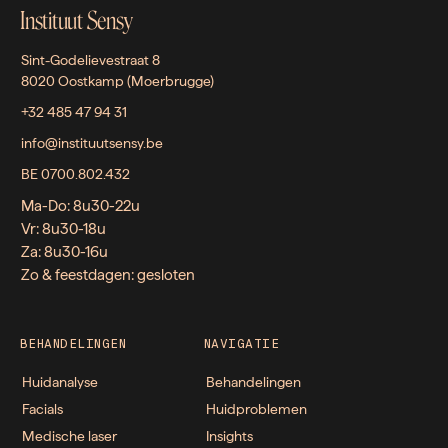
Instituut Sensy
Sint-Godelievestraat 8
8020 Oostkamp (Moerbrugge)
+32 485 47 94 31
info@instituutsensy.be
BE 0700.802.432
Ma-Do: 8u30-22u
Vr: 8u30-18u
Za: 8u30-16u
Zo & feestdagen: gesloten
BEHANDELINGEN
NAVIGATIE
Huidanalyse
Behandelingen
Facials
Huidproblemen
Medische laser
Insights