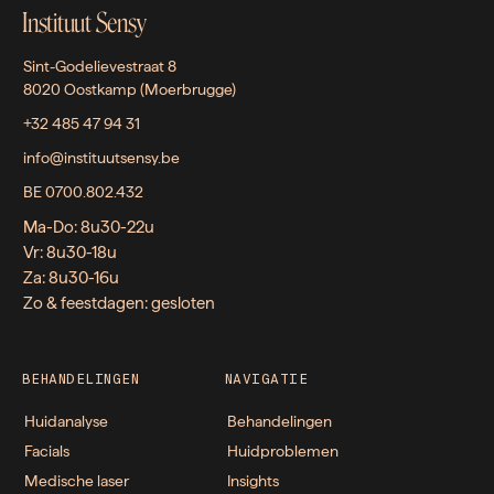
Instituut Sensy
Sint-Godelievestraat 8
8020 Oostkamp (Moerbrugge)
+32 485 47 94 31
info@instituutsensy.be
BE 0700.802.432
Ma-Do: 8u30-22u
Vr: 8u30-18u
Za: 8u30-16u
Zo & feestdagen: gesloten
BEHANDELINGEN
NAVIGATIE
Huidanalyse
Behandelingen
Facials
Huidproblemen
Medische laser
Insights