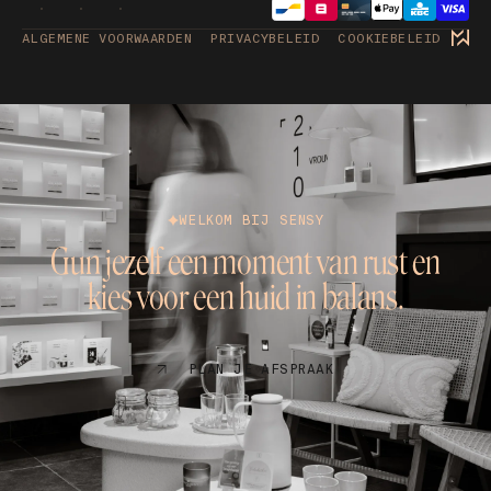
ALGEMENE VOORWAARDEN
PRIVACYBELEID
COOKIEBELEID
WELKOM BIJ SENSY
Gun jezelf een moment van rust en
kies voor een huid in balans.
PLAN JE AFSPRAAK