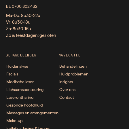
BE 0700.802.432
Ma-Do: 8u30-22u
Vr: 8u30-18u
Za: 8u30-16u
Zo & feestdagen: gesloten
BEHANDELINGEN
NAVIGATIE
Huidanalyse
Behandelingen
Facials
Huidproblemen
Medische laser
Insights
Lichaamscontouring
Over ons
Laserontharing
Contact
Gezonde hoofdhuid
Massages en arrangementen
Make-up
Epilaties, lashes & brows