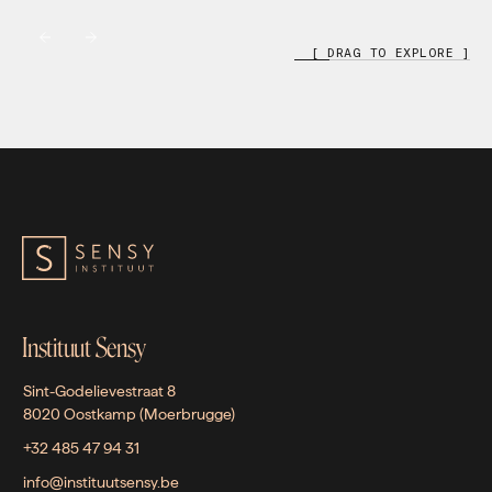
[ DRAG TO EXPLORE ]
Instituut Sensy
Sint-Godelievestraat 8
8020 Oostkamp (Moerbrugge)
+32 485 47 94 31
info@instituutsensy.be