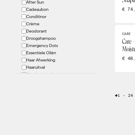
Shapi
After Sun
Oolaboo
€ 74
Cadeaubon
OY
Conditinor
PCA
Crème
pHformula
Deodorant
Philip Martins
CARE
Droogshampoo
Care -
Renophase
Emergency Dots
Moist
She Iss
Essentiele Oliën
Tanny Max
€ 48
Haar Afwerking
Theraderm
Haaruitval
Hand verzorging
Hygiëne
Kids
1 - 24
KIT
LED masker
Lichaamsverbetering
Lifestyle
Lip verzorging
Lotion