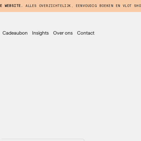
E WEBSITE.
ALLES OVERZICHTELIJK, EENVOUDIG BOEKEN EN VLOT SHO
Cadeaubon
Insights
Over ons
Contact