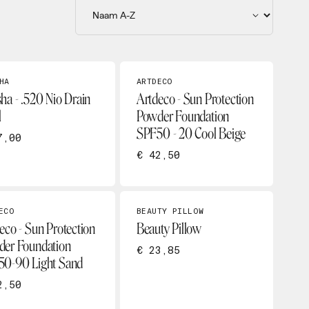
HA
ARTDECO
ha - .520 Nio Drain
Artdeco - Sun Protection
l
Powder Foundation
SPF50 - 20 Cool Beige
7,00
€ 42,50
ECO
BEAUTY PILLOW
eco - Sun Protection
Beauty Pillow
er Foundation
€ 23,85
50-90 Light Sand
2,50