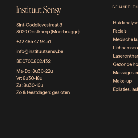
Instituut Sensy
BEHANDELIN
Huidanalys
Sint-Godelievestraat 8
Facials
8020 Oostkamp (Moerbrugge)
Medische la
+32 485 47 94 31
Lichaamsco
info@instituutsensy.be
Laserontha
BE 0700.802.432
Gezonde ho
Ma-Do: 8u30-22u
Massages e
Vr: 8u30-18u
Make-up
Za: 8u30-16u
Epilaties, l
Zo & feestdagen: gesloten