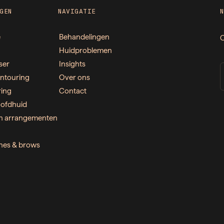
GEN
NAVIGATIE
e
Behandelingen
O
Huidproblemen
ser
Insights
ntouring
Over ons
ring
Contact
ofdhuid
n arrangementen
ashes & brows