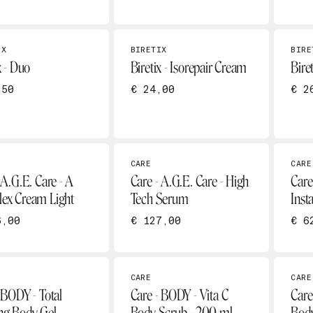
IX
BIRETIX
BIRE
x - Duo
Biretix - Isorepair Cream
Biret
,50
€ 24,00
€ 2
CARE
CARE
 A.G.E. Care - A
Care - A.G.E. Care - High
Care
ex Cream Light
Tech Serum
Inst
6,00
€ 127,00
€ 6
CARE
CARE
 BODY - Total
Care - BODY - Vita C
Care