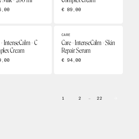
 Milk - 200 ml
Complex Cream
6,00
€ 89,00
CARE
 - IntenseCalm - C
Care - IntenseCalm - Skin
plex Cream
Repair Serum
9,00
€ 94,00
1
2
22
…