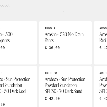
A
AROSHA
AROS
a - .500
Arosha - .520 Nio Drain
Aros
opants
Pants
Refil
,00
€ 36,00
€ 1
CO
ARTDECO
ARTD
o - Sun Protection
Artdeco - Sun Protection
Artd
r Foundation
Powder Foundation
Powd
 - 50 Dark Cool
SPF50 - 70 Dark Sand
SPF
€ 42,50
€ 4
,50