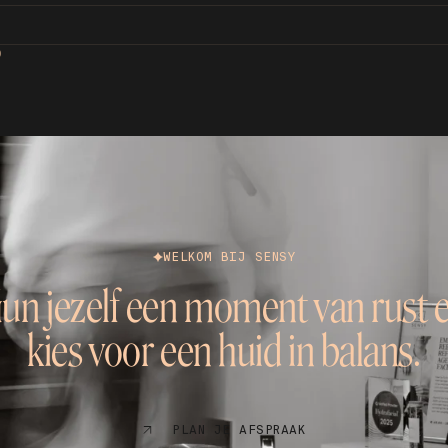
D
WELKOM BIJ SENSY
un jezelf een moment van rust 
kies voor een huid in balans.
PLAN JE AFSPRAAK