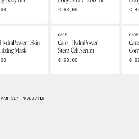
ng Body Gel
Body Scrub - 200 ml
Body
,00
€ 63,00
€ 4
CARE
CARE
 HydraPower - Skin
Care - HydraPower -
Care
urizing Mask
Stem Cell Serum
Com
,00
€ 90,00
€ 8
 VAN 517 PRODUCTEN