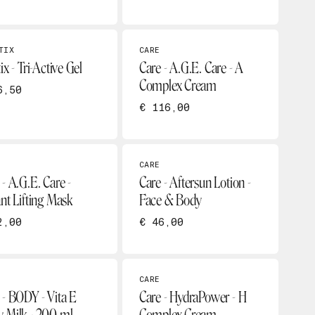
TIX
CARE
ix - Tri-Active Gel
Care - A.G.E. Care - A
Complex Cream
6,50
€ 116,00
CARE
 - A.G.E. Care -
Care - Aftersun Lotion -
ant Lifting Mask
Face & Body
2,00
€ 46,00
CARE
 - BODY - Vita E
Care - HydraPower - H