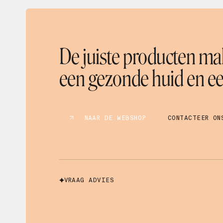
Mascara
Masker
Microneedling
Olie
De juiste producten mak
Oogverzorging
Parfum
een gezonde huid en een
Peeling
Reiniger
Scrub
Serum
NAAR DE WEBSHOP
CONTACTEER ON
Shampoo
Spray
Supplement
Tanning
Toner
VRAAG ADVIES
Zonnebescherming