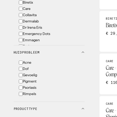
Biretix
Care
Collavita
BIRET
Dermalab
Bireti
Dr Irena Eris
€ 29
Emergency Dots
Emmagen
Endocare
HUIDPROBLEEM
EVY
Grande Lash
CARE
Acne
Heliocare
Care -
Dof
Heltitude
Compl
Gevoelig
Instituut Sensy
Pigment
€ 11
IOAN
Psoriasis
Iraltone
Rimpels
Konjac
Marc Inbane
CARE
PRODUCTTYPE
Miglot
Care -
Nomige