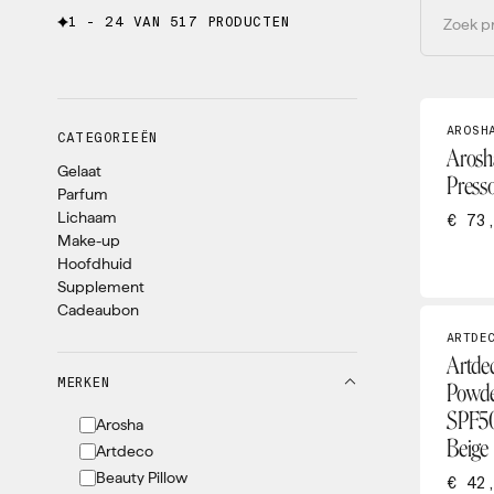
1 - 24 VAN 517 PRODUCTEN
AROSH
CATEGORIEËN
Arosh
Gelaat
Press
Parfum
Lichaam
€ 73
Make-up
Hoofdhuid
Supplement
Cadeaubon
ARTDE
Artdec
MERKEN
Powde
SPF50
Arosha
Beige
Artdeco
Beauty Pillow
€ 42