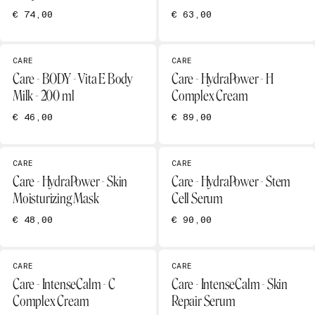
€ 74,00
€ 63,00
CARE
CARE
Care - BODY - Vita E Body
Care - HydraPower - H
Milk - 200 ml
Complex Cream
€ 46,00
€ 89,00
CARE
CARE
Care - HydraPower - Skin
Care - HydraPower - Stem
Moisturizing Mask
Cell Serum
€ 48,00
€ 90,00
CARE
CARE
Care - IntenseCalm - C
Care - IntenseCalm - Skin
Complex Cream
Repair Serum