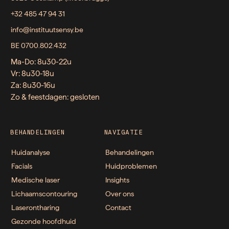
+32 485 47 94 31
info@instituutsensy.be
BE 0700.802.432
Ma-Do: 8u30-22u
Vr: 8u30-18u
Za: 8u30-16u
Zo & feestdagen: gesloten
BEHANDELINGEN
NAVIGATIE
Huidanalyse
Behandelingen
Facials
Huidproblemen
Medische laser
Insights
Lichaamscontouring
Over ons
Laserontharing
Contact
Gezonde hoofdhuid