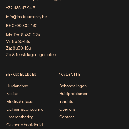
+32 485 47 94 31
info@instituutsensy.be
BE 0700.802.432
Ma-Do: 8u30-22u
Vr: 8u30-18u
Za: 8u30-16u
Zo & feestdagen: gesloten
BEHANDELINGEN
NAVIGATIE
Huidanalyse
Behandelingen
Facials
Huidproblemen
Medische laser
Insights
Lichaamscontouring
Over ons
Laserontharing
Contact
Gezonde hoofdhuid