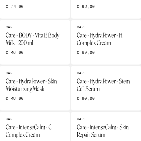
€ 74,00
€ 63,00
CARE
CARE
Care - BODY - Vita E Body
Care - HydraPower - H
Milk - 200 ml
Complex Cream
€ 46,00
€ 89,00
CARE
CARE
Care - HydraPower - Skin
Care - HydraPower - Stem
Moisturizing Mask
Cell Serum
€ 48,00
€ 90,00
CARE
CARE
Care - IntenseCalm - C
Care - IntenseCalm - Skin
Complex Cream
Repair Serum