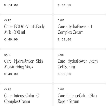
€ 74,00
€ 63,00
CARE
CARE
Care - BODY - Vita E Body
Care - HydraPower - H
Milk - 200 ml
Complex Cream
€ 46,00
€ 89,00
CARE
CARE
Care - HydraPower - Skin
Care - HydraPower - Stem
Moisturizing Mask
Cell Serum
€ 48,00
€ 90,00
CARE
CARE
Care - IntenseCalm - C
Care - IntenseCalm - Skin
Complex Cream
Repair Serum