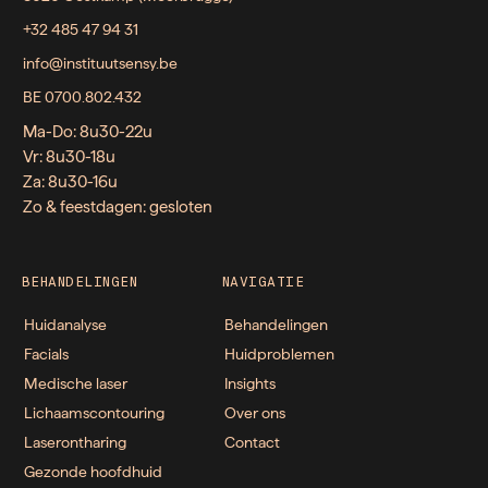
+32 485 47 94 31
info@instituutsensy.be
BE 0700.802.432
Ma-Do: 8u30-22u
Vr: 8u30-18u
Za: 8u30-16u
Zo & feestdagen: gesloten
BEHANDELINGEN
NAVIGATIE
Huidanalyse
Behandelingen
Facials
Huidproblemen
Medische laser
Insights
Lichaamscontouring
Over ons
Laserontharing
Contact
Gezonde hoofdhuid