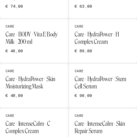
€ 74,00
€ 63,00
CARE
CARE
Care - BODY - Vita E Body
Care - HydraPower - H
Milk - 200 ml
Complex Cream
€ 46,00
€ 89,00
CARE
CARE
Care - HydraPower - Skin
Care - HydraPower - Stem
Moisturizing Mask
Cell Serum
€ 48,00
€ 90,00
CARE
CARE
Care - IntenseCalm - C
Care - IntenseCalm - Skin
Complex Cream
Repair Serum