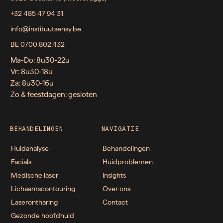
+32 485 47 94 31
info@instituutsensy.be
BE 0700.802.432
Ma-Do: 8u30-22u
Vr: 8u30-18u
Za: 8u30-16u
Zo & feestdagen: gesloten
BEHANDELINGEN
NAVIGATIE
Huidanalyse
Behandelingen
Facials
Huidproblemen
Medische laser
Insights
Lichaamscontouring
Over ons
Laserontharing
Contact
Gezonde hoofdhuid