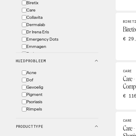
Biretix
Care
Collavita
BIRET
Dermalab
Bireti
Dr Irena Eris
€ 29
Emergency Dots
Emmagen
Endocare
HUIDPROBLEEM
EVY
Grande Lash
CARE
Acne
Heliocare
Care -
Dof
Heltitude
Compl
Gevoelig
Instituut Sensy
Pigment
€ 11
IOAN
Psoriasis
Iraltone
Rimpels
Konjac
Marc Inbane
CARE
PRODUCTTYPE
Miglot
Care -
Nomige