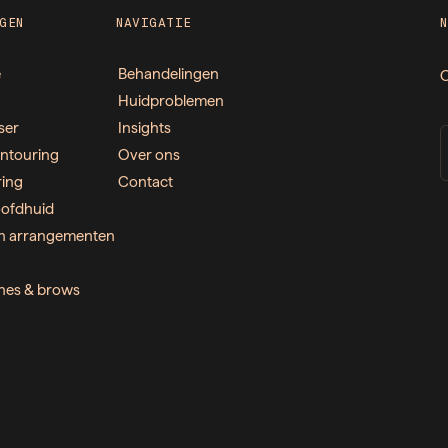
GEN
NAVIGATIE
e
Behandelingen
O
Huidproblemen
ser
Insights
ntouring
Over ons
ring
Contact
ofdhuid
n arrangementen
ashes & brows