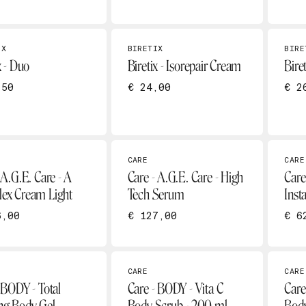
IX
BIRETIX
BIRE
x - Duo
Biretix - Isorepair Cream
Biret
,50
€ 24,00
€ 2
CARE
CARE
 A.G.E. Care - A
Care - A.G.E. Care - High
Care
ex Cream Light
Tech Serum
Inst
6,00
€ 127,00
€ 6
CARE
CARE
 BODY - Total
Care - BODY - Vita C
Care