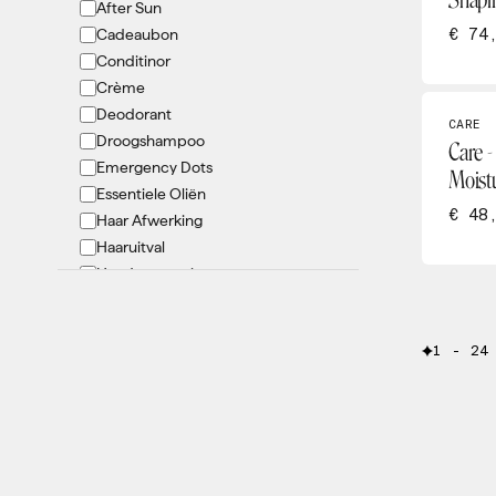
Shapi
After Sun
Oolaboo
€ 74
Cadeaubon
OY
Conditinor
PCA
Crème
pHformula
Deodorant
Philip Martins
CARE
Droogshampoo
Care -
Renophase
Emergency Dots
Moist
She Iss
Essentiele Oliën
Tanny Max
€ 48
Haar Afwerking
Theraderm
Haaruitval
Hand verzorging
Hygiëne
Kids
1 - 24
KIT
LED masker
Lichaamsverbetering
Lifestyle
Lip verzorging
Lotion