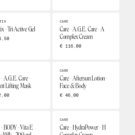
TIX
CARE
ix - Tri-Active Gel
Care - A.G.E. Care - A
Complex Cream
6,50
€ 116,00
CARE
 - A.G.E. Care -
Care - Aftersun Lotion -
ant Lifting Mask
Face & Body
2,00
€ 46,00
CARE
 - BODY - Vita E
Care - HydraPower - H