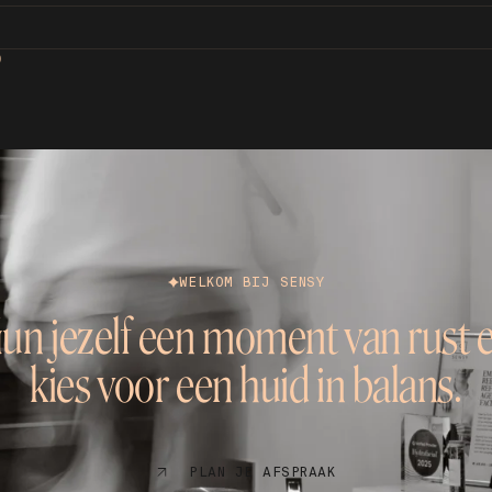
D
WELKOM BIJ SENSY
un jezelf een moment van rust 
kies voor een huid in balans.
PLAN JE AFSPRAAK