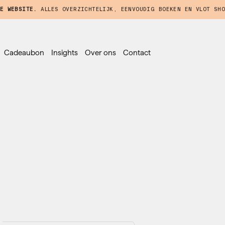
E WEBSITE.
ALLES OVERZICHTELIJK, EENVOUDIG BOEKEN EN VLOT SHO
Cadeaubon
Insights
Over ons
Contact