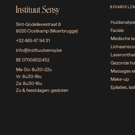
Instituut Sensy
BEHANDELIN
Huidanalys
Sint-Godelievestraat 8
Facials
8020 Oostkamp (Moerbrugge)
Medische la
+32 485 47 94 31
Lichaamsco
info@instituutsensy.be
Laserontha
BE 0700.802.432
Gezonde ho
Ma-Do: 8u30-22u
Massages e
Vr: 8u30-18u
Make-up
Za: 8u30-16u
Epilaties, l
Zo & feestdagen: gesloten