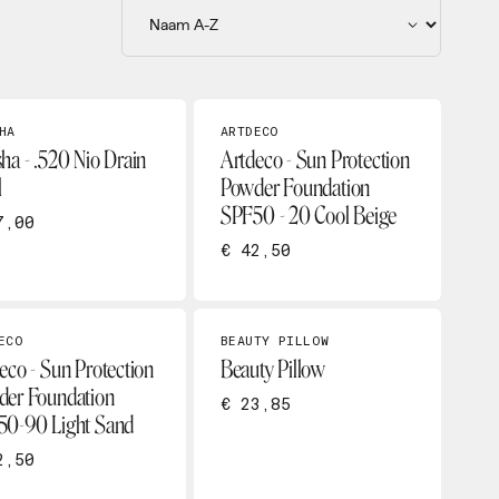
HA
ARTDECO
ha - .520 Nio Drain
Artdeco - Sun Protection
l
Powder Foundation
SPF50 - 20 Cool Beige
7,00
€ 42,50
ECO
BEAUTY PILLOW
eco - Sun Protection
Beauty Pillow
er Foundation
€ 23,85
50-90 Light Sand
2,50