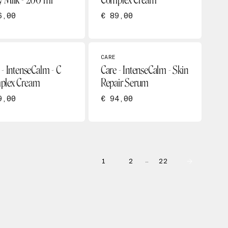
 Milk - 200 ml
Complex Cream
6,00
€ 89,00
CARE
 - IntenseCalm - C
Care - IntenseCalm - Skin
plex Cream
Repair Serum
9,00
€ 94,00
1
2
22
…