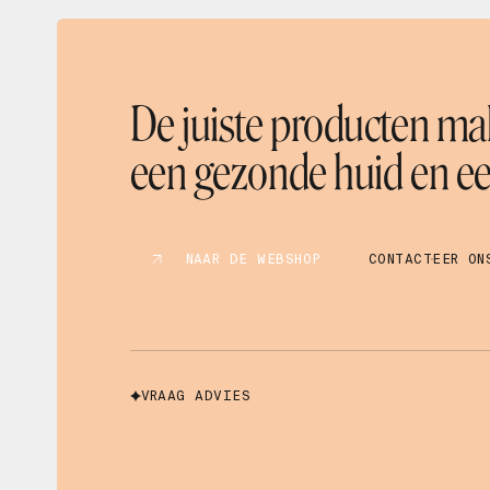
Mascara
Masker
Microneedling
Olie
De juiste producten mak
Oogverzorging
Parfum
een gezonde huid en een
Peeling
Reiniger
Scrub
Serum
NAAR DE WEBSHOP
CONTACTEER ON
Shampoo
Spray
Supplement
Tanning
Toner
VRAAG ADVIES
Zonnebescherming