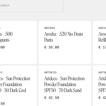
A
AROSHA
AROS
a - .500
Arosha - .520 Nio Drain
Aros
opants
Pants
Refil
,00
€ 36,00
€ 1
CO
ARTDECO
ARTD
o - Sun Protection
Artdeco - Sun Protection
Artd
r Foundation
Powder Foundation
Powd
 - 50 Dark Cool
SPF50 - 70 Dark Sand
SPF
€ 42,50
€ 4
,50