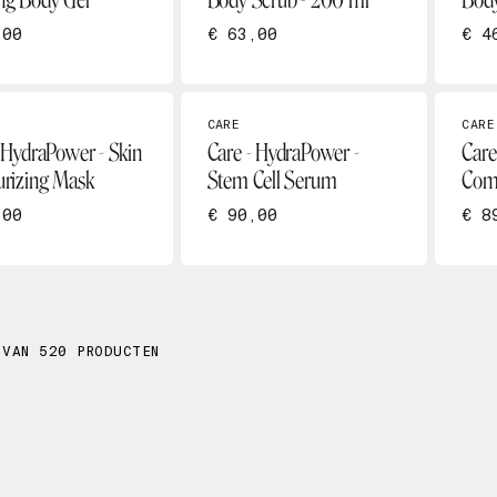
ng Body Gel
Body Scrub - 200 ml
Body
,00
€ 63,00
€ 4
CARE
CARE
 HydraPower - Skin
Care - HydraPower -
Care
urizing Mask
Stem Cell Serum
Com
,00
€ 90,00
€ 8
 VAN 520 PRODUCTEN