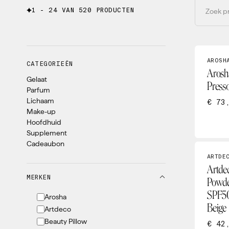
1 - 24 VAN 520 PRODUCTEN
AROSH
CATEGORIEËN
Arosh
Gelaat
Press
Parfum
Lichaam
€ 73
Make-up
Hoofdhuid
Supplement
Cadeaubon
ARTDE
Artdec
MERKEN
Powde
SPF50
Arosha
Beige
Artdeco
Beauty Pillow
€ 42