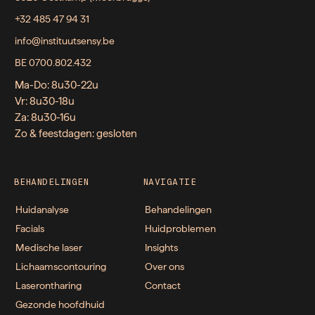
+32 485 47 94 31
info@instituutsensy.be
BE 0700.802.432
Ma-Do: 8u30-22u
Vr: 8u30-18u
Za: 8u30-16u
Zo & feestdagen: gesloten
BEHANDELINGEN
NAVIGATIE
Huidanalyse
Behandelingen
Facials
Huidproblemen
Medische laser
Insights
Lichaamscontouring
Over ons
Laserontharing
Contact
Gezonde hoofdhuid