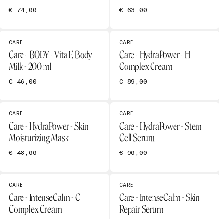
€ 74,00
€ 63,00
CARE
CARE
Care - BODY - Vita E Body
Care - HydraPower - H
Milk - 200 ml
Complex Cream
€ 46,00
€ 89,00
CARE
CARE
Care - HydraPower - Skin
Care - HydraPower - Stem
Moisturizing Mask
Cell Serum
€ 48,00
€ 90,00
CARE
CARE
Care - IntenseCalm - C
Care - IntenseCalm - Skin
Complex Cream
Repair Serum