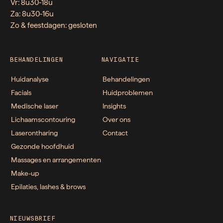
Vr: 8u30-18u
Za: 8u30-16u
Zo & feestdagen: gesloten
BEHANDELINGEN
NAVIGATIE
Huidanalyse
Behandelingen
Facials
Huidproblemen
Medische laser
Insights
Lichaamscontouring
Over ons
Laserontharing
Contact
Gezonde hoofdhuid
Massages en arrangementen
Make-up
Epilaties, lashes & brows
NIEUWSBRIEF