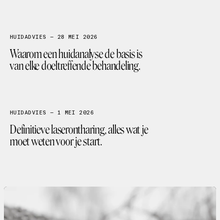
ACNE
PIGMENTVLEKKEN
AGING
COUPEROSE
HUIDADVIES — 28 MEI 2026
LITTEKENS
PSORIASIS & ECZEEM
HUIDANALYSE
Waarom een huidanalyse de basis is
van elke doeltreffende behandeling.
LASERONTHARING
HUIDADVIES — 1 MEI 2026
Definitieve laserontharing, alles wat je
moet weten voor je start.