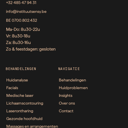
+32 485 47 94 31
info@instituutsensy.be
BE 0700.802.432
Ma-Do: 8u30-22u
Vr: 8u30-18u
Za: 8u30-16u
Zo & feestdagen: gesloten
BEHANDELINGEN
NAVIGATIE
Huidanalyse
Behandelingen
Facials
Huidproblemen
Medische laser
Insights
Lichaamscontouring
Over ons
Laserontharing
Contact
Gezonde hoofdhuid
Massages en arrangementen