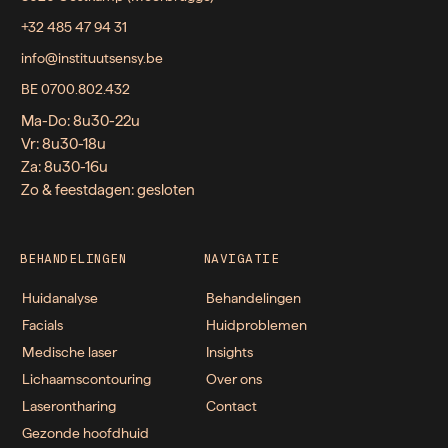
+32 485 47 94 31
info@instituutsensy.be
BE 0700.802.432
Ma-Do: 8u30-22u
Vr: 8u30-18u
Za: 8u30-16u
Zo & feestdagen: gesloten
BEHANDELINGEN
NAVIGATIE
Huidanalyse
Behandelingen
Facials
Huidproblemen
Medische laser
Insights
Lichaamscontouring
Over ons
Laserontharing
Contact
Gezonde hoofdhuid