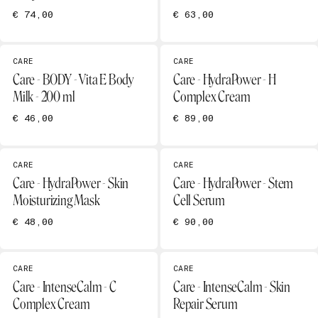
€ 74,00
€ 63,00
CARE
CARE
Care - BODY - Vita E Body
Care - HydraPower - H
Milk - 200 ml
Complex Cream
€ 46,00
€ 89,00
CARE
CARE
Care - HydraPower - Skin
Care - HydraPower - Stem
Moisturizing Mask
Cell Serum
€ 48,00
€ 90,00
CARE
CARE
Care - IntenseCalm - C
Care - IntenseCalm - Skin
Complex Cream
Repair Serum