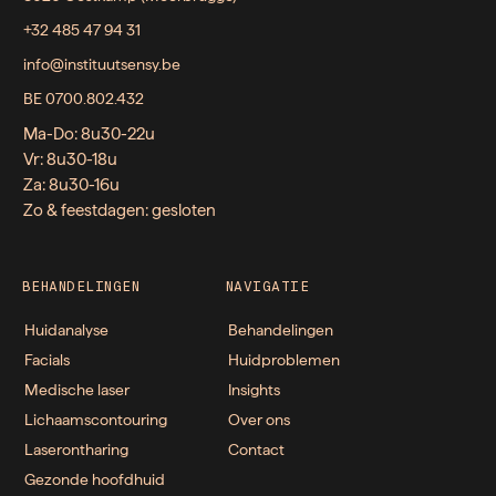
+32 485 47 94 31
info@instituutsensy.be
BE 0700.802.432
Ma-Do: 8u30-22u
Vr: 8u30-18u
Za: 8u30-16u
Zo & feestdagen: gesloten
BEHANDELINGEN
NAVIGATIE
Huidanalyse
Behandelingen
Facials
Huidproblemen
Medische laser
Insights
Lichaamscontouring
Over ons
Laserontharing
Contact
Gezonde hoofdhuid