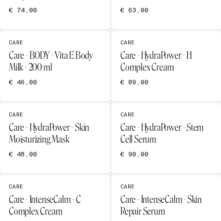
€ 74,00
€ 63,00
CARE
CARE
Care - BODY - Vita E Body
Care - HydraPower - H
Milk - 200 ml
Complex Cream
€ 46,00
€ 89,00
CARE
CARE
Care - HydraPower - Skin
Care - HydraPower - Stem
Moisturizing Mask
Cell Serum
€ 48,00
€ 90,00
CARE
CARE
Care - IntenseCalm - C
Care - IntenseCalm - Skin
Complex Cream
Repair Serum