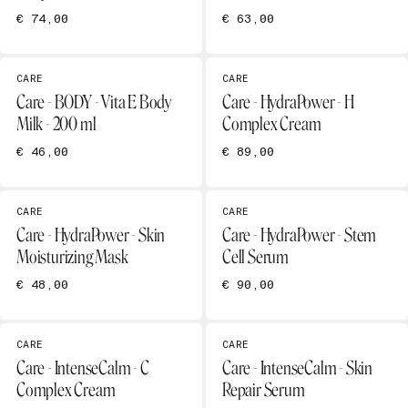
€ 74,00
€ 63,00
CARE
CARE
Care - BODY - Vita E Body
Care - HydraPower - H
Milk - 200 ml
Complex Cream
€ 46,00
€ 89,00
CARE
CARE
Care - HydraPower - Skin
Care - HydraPower - Stem
Moisturizing Mask
Cell Serum
€ 48,00
€ 90,00
CARE
CARE
Care - IntenseCalm - C
Care - IntenseCalm - Skin
Complex Cream
Repair Serum