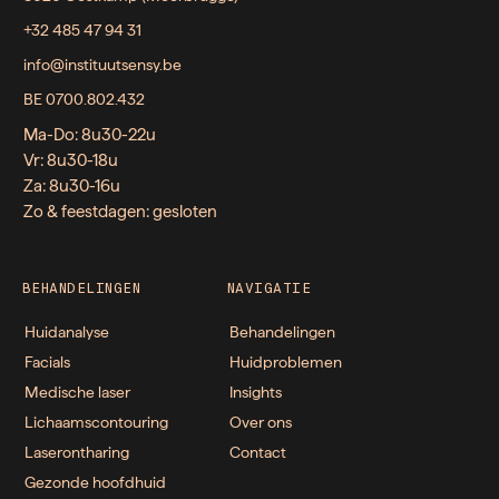
+32 485 47 94 31
info@instituutsensy.be
BE 0700.802.432
Ma-Do: 8u30-22u
Vr: 8u30-18u
Za: 8u30-16u
Zo & feestdagen: gesloten
BEHANDELINGEN
NAVIGATIE
Huidanalyse
Behandelingen
Facials
Huidproblemen
Medische laser
Insights
Lichaamscontouring
Over ons
Laserontharing
Contact
Gezonde hoofdhuid