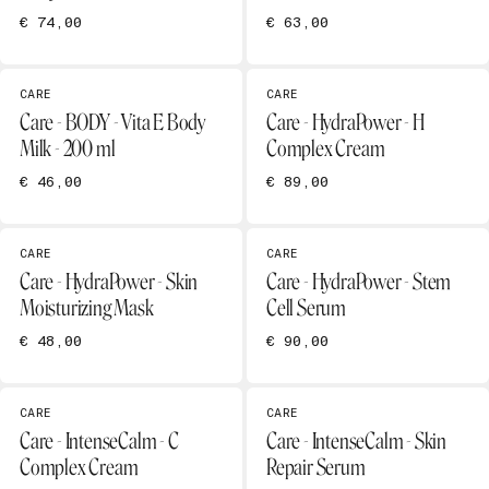
€ 74,00
€ 63,00
CARE
CARE
Care - BODY - Vita E Body
Care - HydraPower - H
Milk - 200 ml
Complex Cream
€ 46,00
€ 89,00
CARE
CARE
Care - HydraPower - Skin
Care - HydraPower - Stem
Moisturizing Mask
Cell Serum
€ 48,00
€ 90,00
CARE
CARE
Care - IntenseCalm - C
Care - IntenseCalm - Skin
Complex Cream
Repair Serum