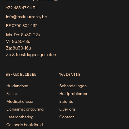
+32 485 47 94 31
info@instituutsensy.be
BE 0700.802.432
Ma-Do: 8u30-22u
Vr: 8u30-18u
Za: 8u30-16u
Zo & feestdagen: gesloten
BEHANDELINGEN
NAVIGATIE
Huidanalyse
Behandelingen
Facials
Huidproblemen
Medische laser
Insights
Lichaamscontouring
Over ons
Laserontharing
Contact
Gezonde hoofdhuid