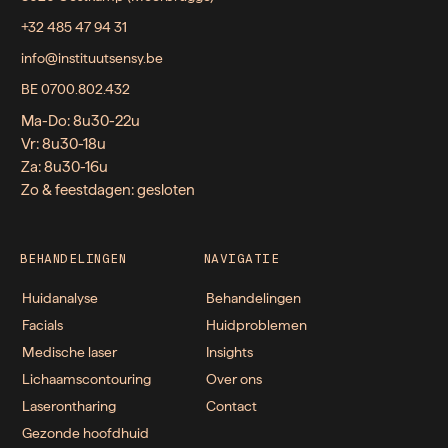
+32 485 47 94 31
info@instituutsensy.be
BE 0700.802.432
Ma-Do: 8u30-22u
Vr: 8u30-18u
Za: 8u30-16u
Zo & feestdagen: gesloten
BEHANDELINGEN
NAVIGATIE
Huidanalyse
Behandelingen
Facials
Huidproblemen
Medische laser
Insights
Lichaamscontouring
Over ons
Laserontharing
Contact
Gezonde hoofdhuid