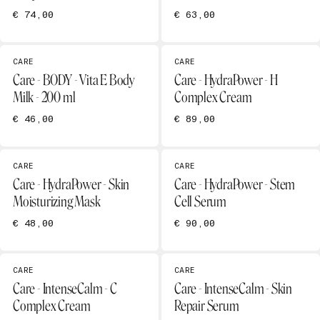
€ 74,00
€ 63,00
CARE
CARE
Care - BODY - Vita E Body
Care - HydraPower - H
Milk - 200 ml
Complex Cream
€ 46,00
€ 89,00
CARE
CARE
Care - HydraPower - Skin
Care - HydraPower - Stem
Moisturizing Mask
Cell Serum
€ 48,00
€ 90,00
CARE
CARE
Care - IntenseCalm - C
Care - IntenseCalm - Skin
Complex Cream
Repair Serum