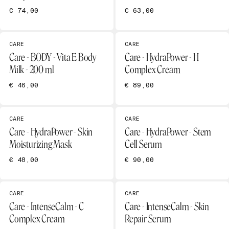
€ 74,00
€ 63,00
CARE
CARE
Care - BODY - Vita E Body
Care - HydraPower - H
Milk - 200 ml
Complex Cream
€ 46,00
€ 89,00
CARE
CARE
Care - HydraPower - Skin
Care - HydraPower - Stem
Moisturizing Mask
Cell Serum
€ 48,00
€ 90,00
CARE
CARE
Care - IntenseCalm - C
Care - IntenseCalm - Skin
Complex Cream
Repair Serum