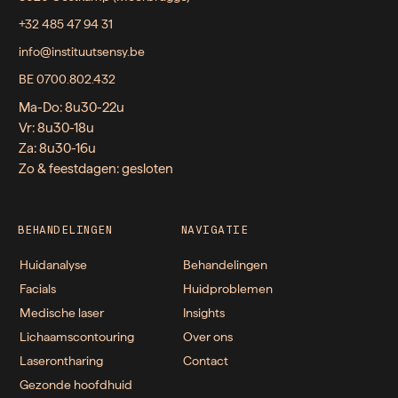
+32 485 47 94 31
info@instituutsensy.be
BE 0700.802.432
Ma-Do: 8u30-22u
Vr: 8u30-18u
Za: 8u30-16u
Zo & feestdagen: gesloten
BEHANDELINGEN
NAVIGATIE
Huidanalyse
Behandelingen
Facials
Huidproblemen
Medische laser
Insights
Lichaamscontouring
Over ons
Laserontharing
Contact
Gezonde hoofdhuid