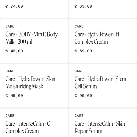
€ 74,00
€ 63,00
CARE
CARE
Care - BODY - Vita E Body
Care - HydraPower - H
Milk - 200 ml
Complex Cream
€ 46,00
€ 89,00
CARE
CARE
Care - HydraPower - Skin
Care - HydraPower - Stem
Moisturizing Mask
Cell Serum
€ 48,00
€ 90,00
CARE
CARE
Care - IntenseCalm - C
Care - IntenseCalm - Skin
Complex Cream
Repair Serum