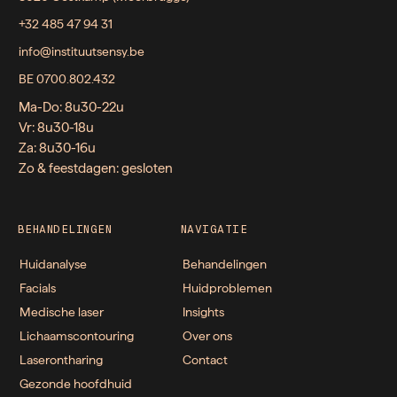
+32 485 47 94 31
info@instituutsensy.be
BE 0700.802.432
Ma-Do: 8u30-22u
Vr: 8u30-18u
Za: 8u30-16u
Zo & feestdagen: gesloten
BEHANDELINGEN
NAVIGATIE
Huidanalyse
Behandelingen
Facials
Huidproblemen
Medische laser
Insights
Lichaamscontouring
Over ons
Laserontharing
Contact
Gezonde hoofdhuid