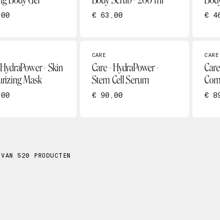
ng Body Gel
Body Scrub - 200 ml
Body
,00
€ 63,00
€ 4
CARE
CARE
 HydraPower - Skin
Care - HydraPower -
Care
urizing Mask
Stem Cell Serum
Com
,00
€ 90,00
€ 8
 VAN 520 PRODUCTEN