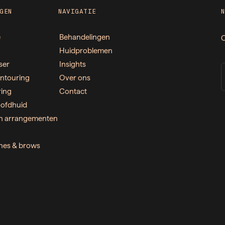
GEN
NAVIGATIE
e
Behandelingen
O
Huidproblemen
ser
Insights
ntouring
Over ons
ring
Contact
ofdhuid
n arrangementen
ashes & brows