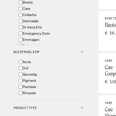
Biretix
Care
Collavita
BIRET
Dermalab
Bireti
Dr Irena Eris
€ 29
Emergency Dots
Emmagen
Endocare
HUIDPROBLEEM
EVY
Grande Lash
CARE
Acne
Heliocare
Care -
Dof
Heltitude
Compl
Gevoelig
Instituut Sensy
Pigment
€ 11
IOAN
Psoriasis
Iraltone
Rimpels
Konjac
Marc Inbane
CARE
PRODUCTTYPE
Miglot
Care -
Nomige