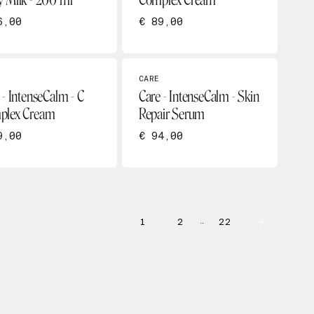
 Milk - 200 ml
Complex Cream
6,00
€ 89,00
CARE
 - IntenseCalm - C
Care - IntenseCalm - Skin
plex Cream
Repair Serum
9,00
€ 94,00
1
2
22
…