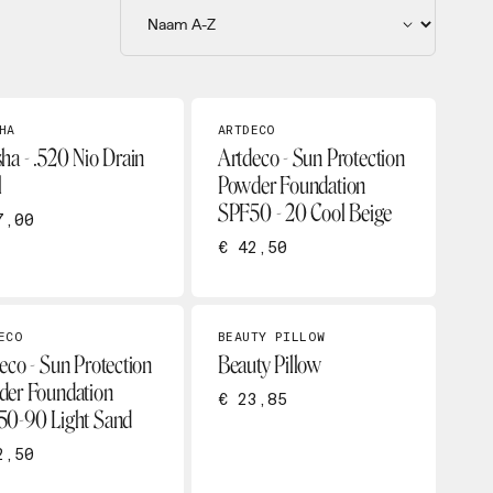
HA
ARTDECO
ha - .520 Nio Drain
Artdeco - Sun Protection
l
Powder Foundation
SPF50 - 20 Cool Beige
7,00
€ 42,50
ECO
BEAUTY PILLOW
eco - Sun Protection
Beauty Pillow
er Foundation
€ 23,85
50-90 Light Sand
2,50