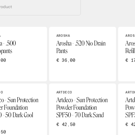
A
AROSHA
AROS
a - .500
Arosha - .520 Nio Drain
Aros
opants
Pants
Refil
,00
€ 36,00
€ 1
CO
ARTDECO
ARTD
o - Sun Protection
Artdeco - Sun Protection
Artd
r Foundation
Powder Foundation
Powd
 - 50 Dark Cool
SPF50 - 70 Dark Sand
SPF
€ 42,50
€ 4
,50