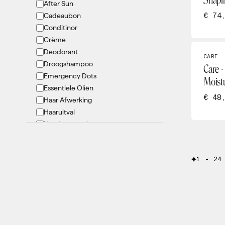
Shapi
After Sun
Oolaboo
€ 74
Cadeaubon
OY
Conditinor
PCA
Crème
pHformula
Deodorant
Philip Martins
CARE
Droogshampoo
Care -
Renophase
Emergency Dots
Moist
She Iss
Essentiele Oliën
Tanny Max
€ 48
Haar Afwerking
Theraderm
Haaruitval
Hand verzorging
Hygiëne
Kids
1 - 24
KIT
LED masker
Lichaamsverbetering
Lifestyle
Lip verzorging
Lotion