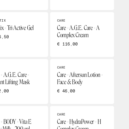
TIX
CARE
ix - Tri-Active Gel
Care - A.G.E. Care - A
Complex Cream
6,50
€ 116,00
CARE
 - A.G.E. Care -
Care - Aftersun Lotion -
ant Lifting Mask
Face & Body
2,00
€ 46,00
CARE
 - BODY - Vita E
Care - HydraPower - H