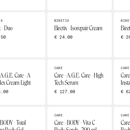
IX
BIRETIX
BIRE
x - Duo
Biretix - Isorepair Cream
Biret
,50
€ 24,00
€ 2
CARE
CARE
 A.G.E. Care - A
Care - A.G.E. Care - High
Care
ex Cream Light
Tech Serum
Inst
6,00
€ 127,00
€ 6
CARE
CARE
 BODY - Total
Care - BODY - Vita C
Care