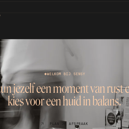
D
WELKOM BIJ SENSY
un jezelf een moment van rust 
kies voor een huid in balans.
PLAN JE AFSPRAAK