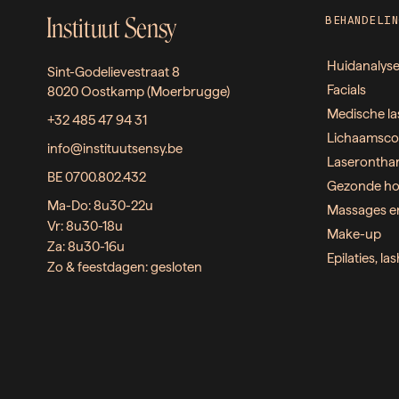
Instituut Sensy
BEHANDELIN
Huidanalys
Sint-Godelievestraat 8
Facials
8020 Oostkamp (Moerbrugge)
Medische la
+32 485 47 94 31
Lichaamsco
info@instituutsensy.be
Laserontha
BE 0700.802.432
Gezonde ho
Ma-Do: 8u30-22u
Massages e
Vr: 8u30-18u
Make-up
Za: 8u30-16u
Epilaties, l
Zo & feestdagen: gesloten