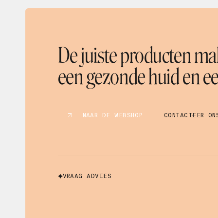
Mascara
Masker
Microneedling
Olie
De juiste producten mak
Oogverzorging
Parfum
een gezonde huid en een
Peeling
Reiniger
Scrub
Serum
NAAR DE WEBSHOP
CONTACTEER ON
Shampoo
Spray
Supplement
Tanning
Toner
VRAAG ADVIES
Zonnebescherming