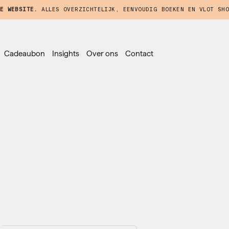
E WEBSITE.
ALLES OVERZICHTELIJK, EENVOUDIG BOEKEN EN VLOT SHO
Cadeaubon
Insights
Over ons
Contact