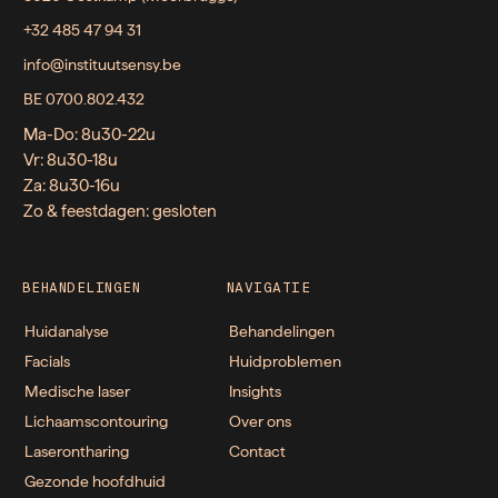
+32 485 47 94 31
info@instituutsensy.be
BE 0700.802.432
Ma-Do: 8u30-22u
Vr: 8u30-18u
Za: 8u30-16u
Zo & feestdagen: gesloten
BEHANDELINGEN
NAVIGATIE
Huidanalyse
Behandelingen
Facials
Huidproblemen
Medische laser
Insights
Lichaamscontouring
Over ons
Laserontharing
Contact
Gezonde hoofdhuid