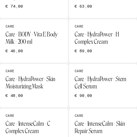
€ 74,00
€ 63,00
CARE
CARE
Care - BODY - Vita E Body
Care - HydraPower - H
Milk - 200 ml
Complex Cream
€ 46,00
€ 89,00
CARE
CARE
Care - HydraPower - Skin
Care - HydraPower - Stem
Moisturizing Mask
Cell Serum
€ 48,00
€ 90,00
CARE
CARE
Care - IntenseCalm - C
Care - IntenseCalm - Skin
Complex Cream
Repair Serum