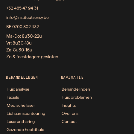
+32 485 47 94 31
info@instituutsensy.be
BE 0700.802.432
Ma-Do: 8u30-22u
Vr: 8u30-18u
Za: 8u30-16u
Zo & feestdagen: gesloten
BEHANDELINGEN
NAVIGATIE
Huidanalyse
Behandelingen
Facials
Huidproblemen
Medische laser
Insights
Lichaamscontouring
Over ons
Laserontharing
Contact
Gezonde hoofdhuid