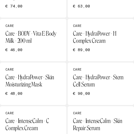
€ 74,00
€ 63,00
CARE
CARE
Care - BODY - Vita E Body
Care - HydraPower - H
Milk - 200 ml
Complex Cream
€ 46,00
€ 89,00
CARE
CARE
Care - HydraPower - Skin
Care - HydraPower - Stem
Moisturizing Mask
Cell Serum
€ 48,00
€ 90,00
CARE
CARE
Care - IntenseCalm - C
Care - IntenseCalm - Skin
Complex Cream
Repair Serum