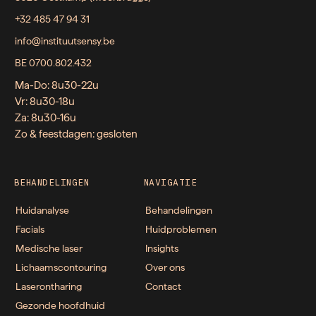
+32 485 47 94 31
info@instituutsensy.be
BE 0700.802.432
Ma-Do: 8u30-22u
Vr: 8u30-18u
Za: 8u30-16u
Zo & feestdagen: gesloten
BEHANDELINGEN
NAVIGATIE
Huidanalyse
Behandelingen
Facials
Huidproblemen
Medische laser
Insights
Lichaamscontouring
Over ons
Laserontharing
Contact
Gezonde hoofdhuid