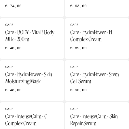
€ 74,00
€ 63,00
CARE
CARE
Care - BODY - Vita E Body
Care - HydraPower - H
Milk - 200 ml
Complex Cream
€ 46,00
€ 89,00
CARE
CARE
Care - HydraPower - Skin
Care - HydraPower - Stem
Moisturizing Mask
Cell Serum
€ 48,00
€ 90,00
CARE
CARE
Care - IntenseCalm - C
Care - IntenseCalm - Skin
Complex Cream
Repair Serum