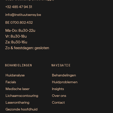
+32 485 47 94 31
info@instituutsensy.be
BE 0700.802.432
Ma-Do: 8u30-22u
Vr: 8u30-18u
Za: 8u30-16u
Zo & feestdagen: gesloten
BEHANDELINGEN
NAVIGATIE
Huidanalyse
Behandelingen
Facials
Huidproblemen
Medische laser
Insights
Lichaamscontouring
Over ons
Laserontharing
Contact
Gezonde hoofdhuid