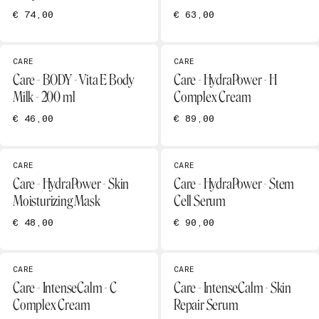
€ 74,00
€ 63,00
CARE
CARE
Care - BODY - Vita E Body
Care - HydraPower - H
Milk - 200 ml
Complex Cream
€ 46,00
€ 89,00
CARE
CARE
Care - HydraPower - Skin
Care - HydraPower - Stem
Moisturizing Mask
Cell Serum
€ 48,00
€ 90,00
CARE
CARE
Care - IntenseCalm - C
Care - IntenseCalm - Skin
Complex Cream
Repair Serum