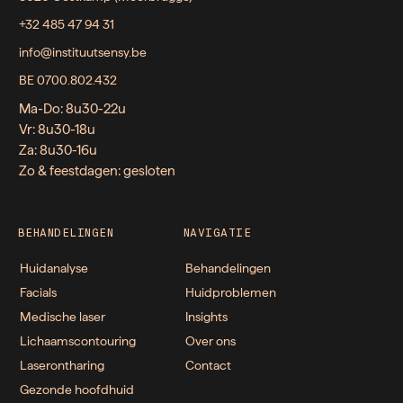
+32 485 47 94 31
info@instituutsensy.be
BE 0700.802.432
Ma-Do: 8u30-22u
Vr: 8u30-18u
Za: 8u30-16u
Zo & feestdagen: gesloten
BEHANDELINGEN
NAVIGATIE
Huidanalyse
Behandelingen
Facials
Huidproblemen
Medische laser
Insights
Lichaamscontouring
Over ons
Laserontharing
Contact
Gezonde hoofdhuid