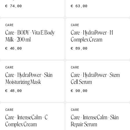
€ 74,00
€ 63,00
CARE
CARE
Care - BODY - Vita E Body
Care - HydraPower - H
Milk - 200 ml
Complex Cream
€ 46,00
€ 89,00
CARE
CARE
Care - HydraPower - Skin
Care - HydraPower - Stem
Moisturizing Mask
Cell Serum
€ 48,00
€ 90,00
CARE
CARE
Care - IntenseCalm - C
Care - IntenseCalm - Skin
Complex Cream
Repair Serum