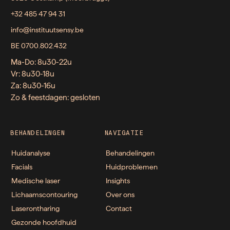
+32 485 47 94 31
info@instituutsensy.be
BE 0700.802.432
Ma-Do: 8u30-22u
Vr: 8u30-18u
Za: 8u30-16u
Zo & feestdagen: gesloten
BEHANDELINGEN
NAVIGATIE
Huidanalyse
Behandelingen
Facials
Huidproblemen
Medische laser
Insights
Lichaamscontouring
Over ons
Laserontharing
Contact
Gezonde hoofdhuid