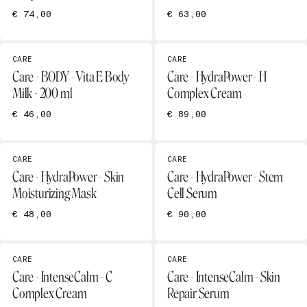
€ 74,00
€ 63,00
CARE
CARE
Care - BODY - Vita E Body
Care - HydraPower - H
Milk - 200 ml
Complex Cream
€ 46,00
€ 89,00
CARE
CARE
Care - HydraPower - Skin
Care - HydraPower - Stem
Moisturizing Mask
Cell Serum
€ 48,00
€ 90,00
CARE
CARE
Care - IntenseCalm - C
Care - IntenseCalm - Skin
Complex Cream
Repair Serum