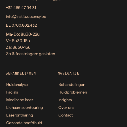
+32 485 47 94 31
info@instituutsensy.be
BE 0700.802.432
Ma-Do: 8u30-22u
Vr: 8u30-18u
Za: 8u30-16u
Zo & feestdagen: gesloten
BEHANDELINGEN
NAVIGATIE
Huidanalyse
Behandelingen
Facials
Huidproblemen
Medische laser
Insights
Lichaamscontouring
Over ons
Laserontharing
Contact
Gezonde hoofdhuid