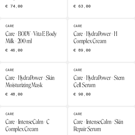
€ 74,00
€ 63,00
CARE
CARE
Care - BODY - Vita E Body
Care - HydraPower - H
Milk - 200 ml
Complex Cream
€ 46,00
€ 89,00
CARE
CARE
Care - HydraPower - Skin
Care - HydraPower - Stem
Moisturizing Mask
Cell Serum
€ 48,00
€ 90,00
CARE
CARE
Care - IntenseCalm - C
Care - IntenseCalm - Skin
Complex Cream
Repair Serum