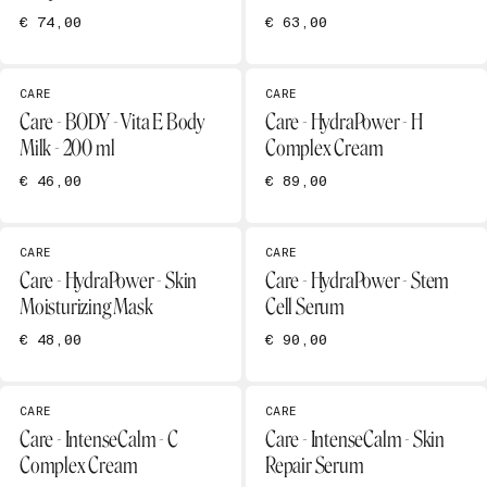
€ 74,00
€ 63,00
CARE
CARE
Care - BODY - Vita E Body
Care - HydraPower - H
Milk - 200 ml
Complex Cream
€ 46,00
€ 89,00
CARE
CARE
Care - HydraPower - Skin
Care - HydraPower - Stem
Moisturizing Mask
Cell Serum
€ 48,00
€ 90,00
CARE
CARE
Care - IntenseCalm - C
Care - IntenseCalm - Skin
Complex Cream
Repair Serum