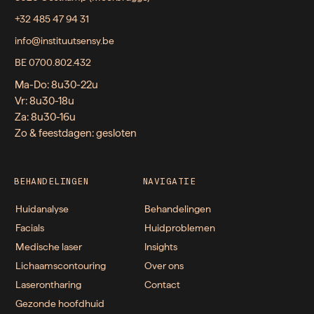
+32 485 47 94 31
info@instituutsensy.be
BE 0700.802.432
Ma-Do: 8u30-22u
Vr: 8u30-18u
Za: 8u30-16u
Zo & feestdagen: gesloten
BEHANDELINGEN
NAVIGATIE
Huidanalyse
Behandelingen
Facials
Huidproblemen
Medische laser
Insights
Lichaamscontouring
Over ons
Laserontharing
Contact
Gezonde hoofdhuid