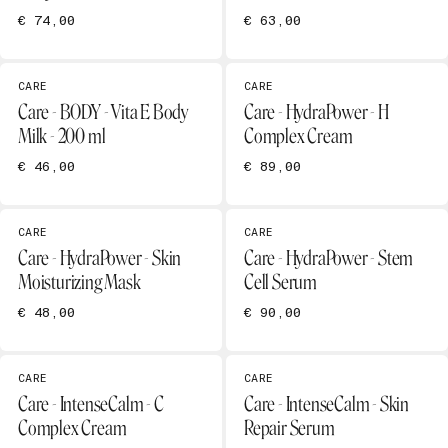
€ 74,00
€ 63,00
CARE
CARE
Care - BODY - Vita E Body
Care - HydraPower - H
Milk - 200 ml
Complex Cream
€ 46,00
€ 89,00
CARE
CARE
Care - HydraPower - Skin
Care - HydraPower - Stem
Moisturizing Mask
Cell Serum
€ 48,00
€ 90,00
CARE
CARE
Care - IntenseCalm - C
Care - IntenseCalm - Skin
Complex Cream
Repair Serum