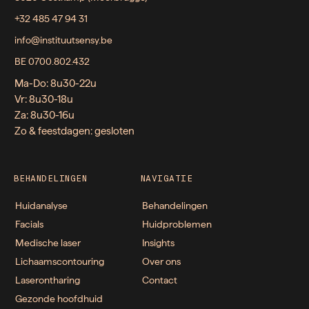
+32 485 47 94 31
info@instituutsensy.be
BE 0700.802.432
Ma-Do: 8u30-22u
Vr: 8u30-18u
Za: 8u30-16u
Zo & feestdagen: gesloten
BEHANDELINGEN
NAVIGATIE
Huidanalyse
Behandelingen
Facials
Huidproblemen
Medische laser
Insights
Lichaamscontouring
Over ons
Laserontharing
Contact
Gezonde hoofdhuid