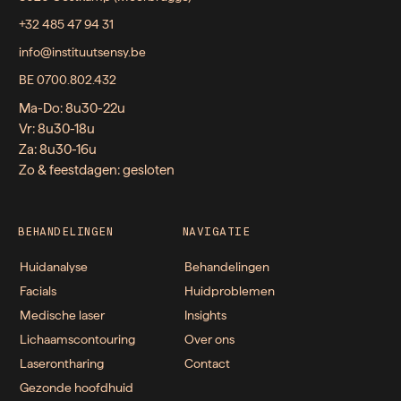
+32 485 47 94 31
info@instituutsensy.be
BE 0700.802.432
Ma-Do: 8u30-22u
Vr: 8u30-18u
Za: 8u30-16u
Zo & feestdagen: gesloten
BEHANDELINGEN
NAVIGATIE
Huidanalyse
Behandelingen
Facials
Huidproblemen
Medische laser
Insights
Lichaamscontouring
Over ons
Laserontharing
Contact
Gezonde hoofdhuid