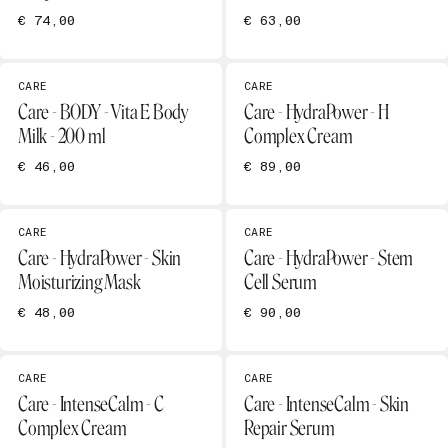
€ 74,00
€ 63,00
CARE
CARE
Care - BODY - Vita E Body
Care - HydraPower - H
Milk - 200 ml
Complex Cream
€ 46,00
€ 89,00
CARE
CARE
Care - HydraPower - Skin
Care - HydraPower - Stem
Moisturizing Mask
Cell Serum
€ 48,00
€ 90,00
CARE
CARE
Care - IntenseCalm - C
Care - IntenseCalm - Skin
Complex Cream
Repair Serum