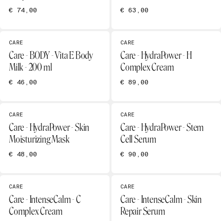
€ 74,00
€ 63,00
CARE
CARE
Care - BODY - Vita E Body
Care - HydraPower - H
Milk - 200 ml
Complex Cream
€ 46,00
€ 89,00
CARE
CARE
Care - HydraPower - Skin
Care - HydraPower - Stem
Moisturizing Mask
Cell Serum
€ 48,00
€ 90,00
CARE
CARE
Care - IntenseCalm - C
Care - IntenseCalm - Skin
Complex Cream
Repair Serum