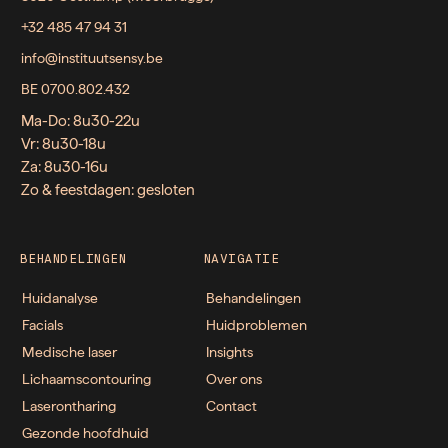
+32 485 47 94 31
info@instituutsensy.be
BE 0700.802.432
Ma-Do: 8u30-22u
Vr: 8u30-18u
Za: 8u30-16u
Zo & feestdagen: gesloten
BEHANDELINGEN
NAVIGATIE
Huidanalyse
Behandelingen
Facials
Huidproblemen
Medische laser
Insights
Lichaamscontouring
Over ons
Laserontharing
Contact
Gezonde hoofdhuid