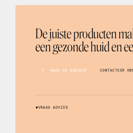
Mascara
Masker
Microneedling
Olie
De juiste producten mak
Oogverzorging
Parfum
een gezonde huid en een
Peeling
Reiniger
Scrub
Serum
NAAR DE WEBSHOP
CONTACTEER ON
Shampoo
Spray
Supplement
Tanning
Toner
VRAAG ADVIES
Zonnebescherming