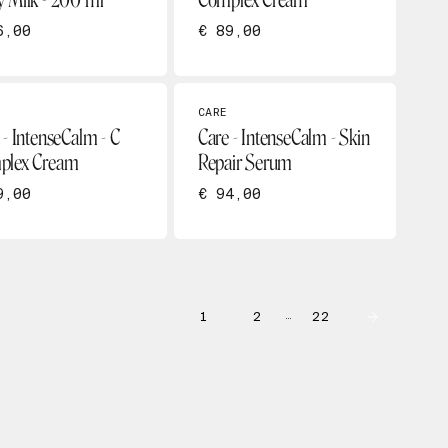
 Milk - 200 ml
Complex Cream
6,00
€ 89,00
CARE
 - IntenseCalm - C
Care - IntenseCalm - Skin
plex Cream
Repair Serum
9,00
€ 94,00
1
2
22
…