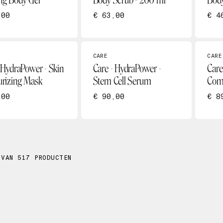
ng Body Gel
Body Scrub - 200 ml
Body
,00
€ 63,00
€ 4
CARE
CARE
 HydraPower - Skin
Care - HydraPower -
Care
urizing Mask
Stem Cell Serum
Com
,00
€ 90,00
€ 8
 VAN 517 PRODUCTEN