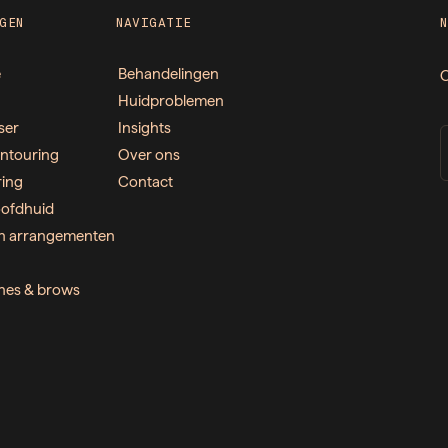
GEN
NAVIGATIE
e
Behandelingen
O
Huidproblemen
ser
Insights
ntouring
Over ons
ring
Contact
ofdhuid
n arrangementen
ashes & brows