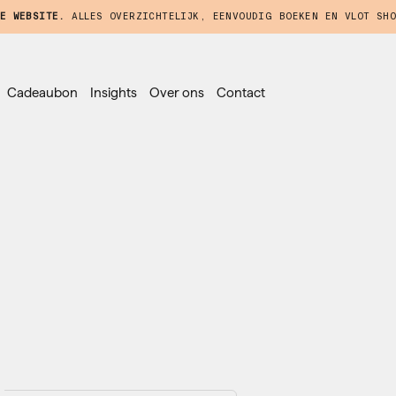
E WEBSITE.
ALLES OVERZICHTELIJK, EENVOUDIG BOEKEN EN VLOT SHO
Cadeaubon
Insights
Over ons
Contact