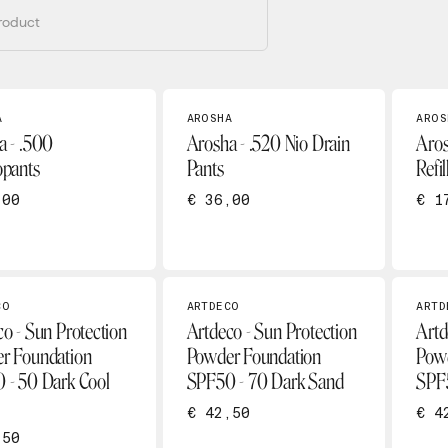
A
AROSHA
AROS
a - .500
Arosha - .520 Nio Drain
Aros
opants
Pants
Refil
,00
€ 36,00
€ 1
CO
ARTDECO
ARTD
o - Sun Protection
Artdeco - Sun Protection
Artd
r Foundation
Powder Foundation
Powd
 - 50 Dark Cool
SPF50 - 70 Dark Sand
SPF
€ 42,50
€ 4
,50