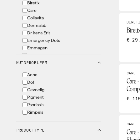
Biretix
Care
Collavita
BIRET
Dermalab
Bireti
Dr Irena Eris
€ 29
Emergency Dots
Emmagen
Endocare
HUIDPROBLEEM
EVY
Grande Lash
CARE
Acne
Heliocare
Care -
Dof
Heltitude
Compl
Gevoelig
Instituut Sensy
Pigment
€ 11
IOAN
Psoriasis
Iraltone
Rimpels
Konjac
Marc Inbane
CARE
PRODUCTTYPE
Miglot
Care -
Nomige