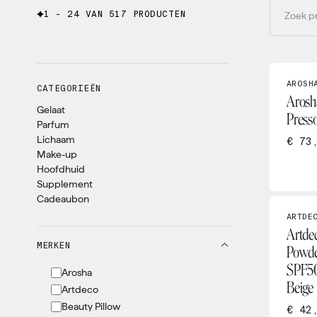
1 - 24 VAN 517 PRODUCTEN
AROSH
CATEGORIEËN
Arosh
Gelaat
Press
Parfum
Lichaam
€ 73
Make-up
Hoofdhuid
Supplement
Cadeaubon
ARTDE
Artdec
MERKEN
Powde
SPF50
Arosha
Beige
Artdeco
Beauty Pillow
€ 42