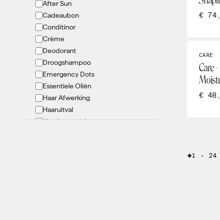
Shapi
After Sun
Oolaboo
€ 74
Cadeaubon
OY
Conditinor
PCA
Crème
pHformula
Deodorant
Philip Martins
CARE
Droogshampoo
Care -
Renophase
Emergency Dots
Moist
She Iss
Essentiele Oliën
Tanny Max
€ 48
Haar Afwerking
Theraderm
Haaruitval
Hand verzorging
Hygiëne
Kids
1 - 24
KIT
LED masker
Lichaamsverbetering
Lifestyle
Lip verzorging
Lotion