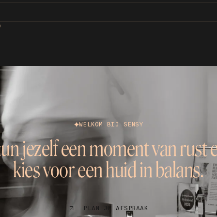
D
WELKOM BIJ SENSY
un jezelf een moment van rust 
kies voor een huid in balans.
PLAN JE AFSPRAAK