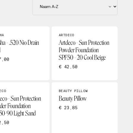
HA
ARTDECO
ha - .520 Nio Drain
Artdeco - Sun Protection
l
Powder Foundation
SPF50 - 20 Cool Beige
7,00
€ 42,50
ECO
BEAUTY PILLOW
eco - Sun Protection
Beauty Pillow
er Foundation
€ 23,85
50-90 Light Sand
2,50