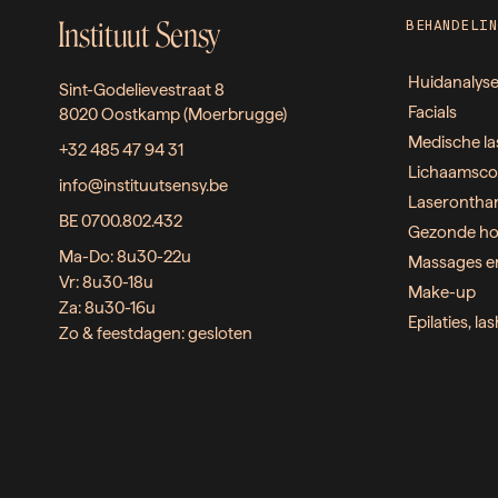
Instituut Sensy
BEHANDELIN
Huidanalys
Sint-Godelievestraat 8
Facials
8020 Oostkamp (Moerbrugge)
Medische la
+32 485 47 94 31
Lichaamsco
info@instituutsensy.be
Laserontha
BE 0700.802.432
Gezonde ho
Ma-Do: 8u30-22u
Massages e
Vr: 8u30-18u
Make-up
Za: 8u30-16u
Epilaties, l
Zo & feestdagen: gesloten