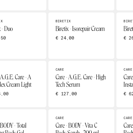
IX
BIRETIX
BIRE
x - Duo
Biretix - Isorepair Cream
Biret
,50
€ 24,00
€ 2
CARE
CARE
 A.G.E. Care - A
Care - A.G.E. Care - High
Care
ex Cream Light
Tech Serum
Inst
6,00
€ 127,00
€ 6
CARE
CARE
 BODY - Total
Care - BODY - Vita C
Care