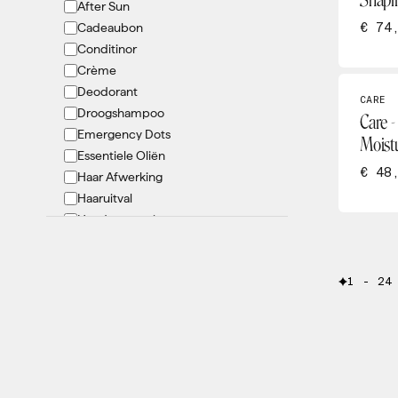
Shapi
After Sun
Oolaboo
€ 74
Cadeaubon
OY
Conditinor
PCA
Crème
pHformula
Deodorant
Philip Martins
CARE
Droogshampoo
Care -
Renophase
Emergency Dots
Moist
She Iss
Essentiele Oliën
Tanny Max
€ 48
Haar Afwerking
Theraderm
Haaruitval
Hand verzorging
Hygiëne
Kids
1 - 24
KIT
LED masker
Lichaamsverbetering
Lifestyle
Lip verzorging
Lotion