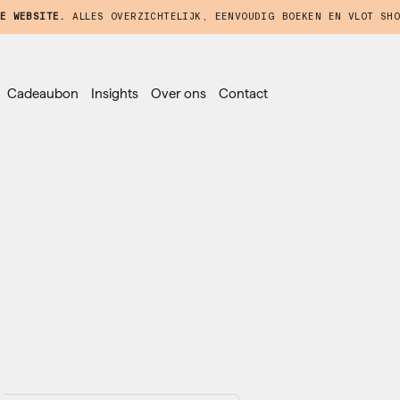
E WEBSITE.
ALLES OVERZICHTELIJK, EENVOUDIG BOEKEN EN VLOT SHO
Cadeaubon
Insights
Over ons
Contact