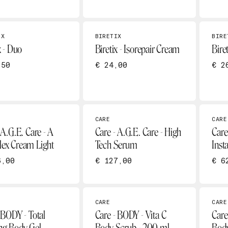
IX
BIRETIX
BIRE
x - Duo
Biretix - Isorepair Cream
Biret
,50
€ 24,00
€ 2
CARE
CARE
 A.G.E. Care - A
Care - A.G.E. Care - High
Care
ex Cream Light
Tech Serum
Inst
6,00
€ 127,00
€ 6
CARE
CARE
 BODY - Total
Care - BODY - Vita C
Care