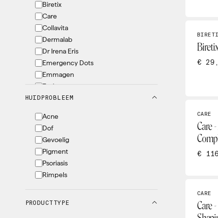
Biretix
Care
Collavita
BIRET
Dermalab
Bireti
Dr Irena Eris
€ 29
Emergency Dots
Emmagen
Endocare
HUIDPROBLEEM
EVY
Grande Lash
CARE
Acne
Heliocare
Care -
Dof
Heltitude
Compl
Gevoelig
Instituut Sensy
Pigment
€ 11
IOAN
Psoriasis
Iraltone
Rimpels
Konjac
Marc Inbane
CARE
PRODUCTTYPE
Miglot
Care -
Nomige