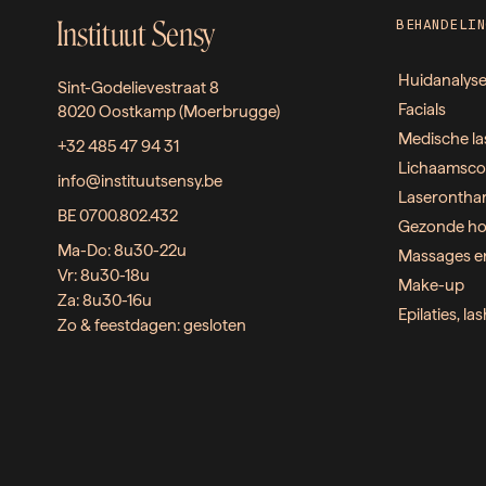
Instituut Sensy
BEHANDELIN
Huidanalys
Sint-Godelievestraat 8
Facials
8020 Oostkamp (Moerbrugge)
Medische la
+32 485 47 94 31
Lichaamsco
info@instituutsensy.be
Laserontha
BE 0700.802.432
Gezonde ho
Ma-Do: 8u30-22u
Massages e
Vr: 8u30-18u
Make-up
Za: 8u30-16u
Epilaties, l
Zo & feestdagen: gesloten