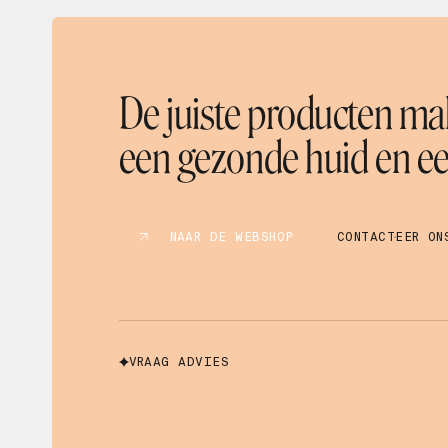
Mascara
Masker
Microneedling
Olie
De juiste producten mak
Oogverzorging
Parfum
een gezonde huid en een
Peeling
Reiniger
Scrub
Serum
NAAR DE WEBSHOP
CONTACTEER ON
Shampoo
Spray
Supplement
Tanning
Toner
VRAAG ADVIES
Zonnebescherming