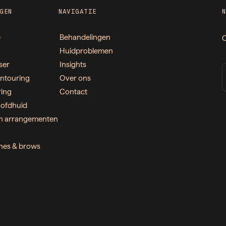
GEN
NAVIGATIE
e
Behandelingen
O
Huidproblemen
ser
Insights
ntouring
Over ons
ring
Contact
ofdhuid
n arrangementen
ashes & brows