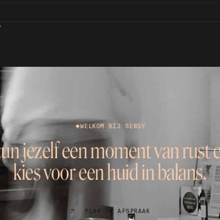
D
WELKOM BIJ SENSY
un jezelf een moment van rust 
kies voor een huid in balans.
PLAN JE AFSPRAAK