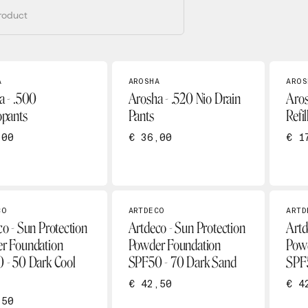
A
AROSHA
AROS
a - .500
Arosha - .520 Nio Drain
Aros
opants
Pants
Refil
,00
€ 36,00
€ 1
CO
ARTDECO
ARTD
o - Sun Protection
Artdeco - Sun Protection
Artd
r Foundation
Powder Foundation
Powd
 - 50 Dark Cool
SPF50 - 70 Dark Sand
SPF
€ 42,50
€ 4
,50