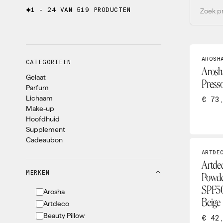
1 - 24 VAN 519 PRODUCTEN
AROSH
CATEGORIEËN
Arosh
Gelaat
Press
Parfum
Lichaam
€ 73
Make-up
Hoofdhuid
Supplement
Cadeaubon
ARTDE
Artdec
MERKEN
Powde
SPF50
Arosha
Beige
Artdeco
Beauty Pillow
€ 42