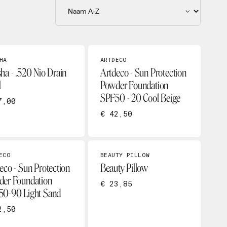
HA
ARTDECO
ha - .520 Nio Drain
Artdeco - Sun Protection
l
Powder Foundation
SPF50 - 20 Cool Beige
7,00
€ 42,50
ECO
BEAUTY PILLOW
eco - Sun Protection
Beauty Pillow
er Foundation
€ 23,85
50-90 Light Sand
2,50