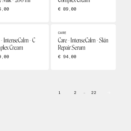
 Milk - 200 ml
Complex Cream
6,00
€ 89,00
CARE
 - IntenseCalm - C
Care - IntenseCalm - Skin
plex Cream
Repair Serum
9,00
€ 94,00
1
2
22
…