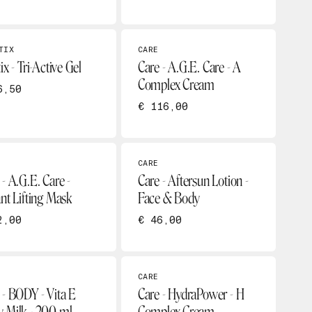
TIX
CARE
ix - Tri-Active Gel
Care - A.G.E. Care - A
Complex Cream
6,50
€ 116,00
CARE
 - A.G.E. Care -
Care - Aftersun Lotion -
ant Lifting Mask
Face & Body
2,00
€ 46,00
CARE
 - BODY - Vita E
Care - HydraPower - H