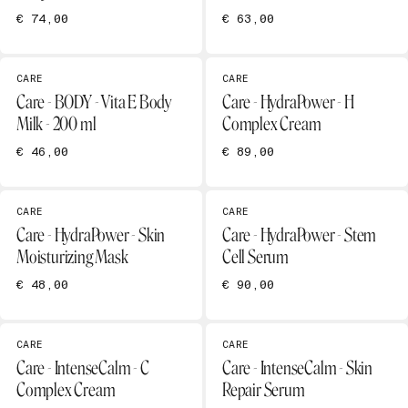
€ 74,00
€ 63,00
CARE
CARE
Care - BODY - Vita E Body
Care - HydraPower - H
Milk - 200 ml
Complex Cream
€ 46,00
€ 89,00
CARE
CARE
Care - HydraPower - Skin
Care - HydraPower - Stem
Moisturizing Mask
Cell Serum
€ 48,00
€ 90,00
CARE
CARE
Care - IntenseCalm - C
Care - IntenseCalm - Skin
Complex Cream
Repair Serum