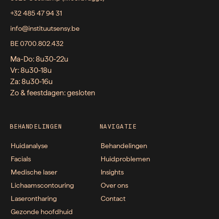
+32 485 47 94 31
info@instituutsensy.be
BE 0700.802.432
Ma-Do: 8u30-22u
Vr: 8u30-18u
Za: 8u30-16u
Zo & feestdagen: gesloten
BEHANDELINGEN
NAVIGATIE
Huidanalyse
Behandelingen
Facials
Huidproblemen
Medische laser
Insights
Lichaamscontouring
Over ons
Laserontharing
Contact
Gezonde hoofdhuid