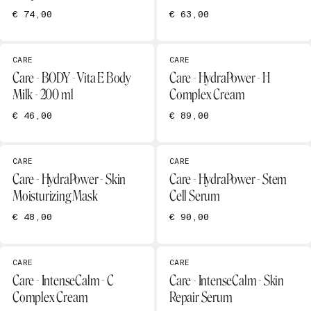
€ 74,00
€ 63,00
CARE
CARE
Care - BODY - Vita E Body
Care - HydraPower - H
Milk - 200 ml
Complex Cream
€ 46,00
€ 89,00
CARE
CARE
Care - HydraPower - Skin
Care - HydraPower - Stem
Moisturizing Mask
Cell Serum
€ 48,00
€ 90,00
CARE
CARE
Care - IntenseCalm - C
Care - IntenseCalm - Skin
Complex Cream
Repair Serum