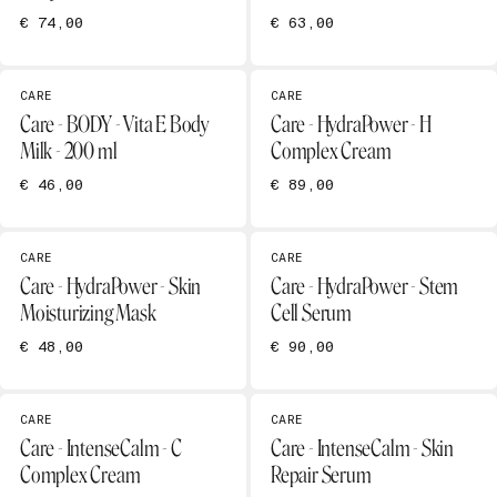
€ 74,00
€ 63,00
CARE
CARE
Care - BODY - Vita E Body
Care - HydraPower - H
Milk - 200 ml
Complex Cream
€ 46,00
€ 89,00
CARE
CARE
Care - HydraPower - Skin
Care - HydraPower - Stem
Moisturizing Mask
Cell Serum
€ 48,00
€ 90,00
CARE
CARE
Care - IntenseCalm - C
Care - IntenseCalm - Skin
Complex Cream
Repair Serum