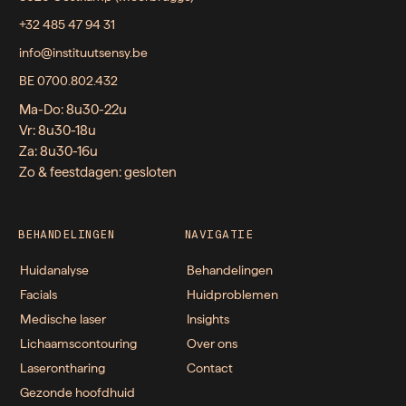
+32 485 47 94 31
info@instituutsensy.be
BE 0700.802.432
Ma-Do: 8u30-22u
Vr: 8u30-18u
Za: 8u30-16u
Zo & feestdagen: gesloten
BEHANDELINGEN
NAVIGATIE
Huidanalyse
Behandelingen
Facials
Huidproblemen
Medische laser
Insights
Lichaamscontouring
Over ons
Laserontharing
Contact
Gezonde hoofdhuid