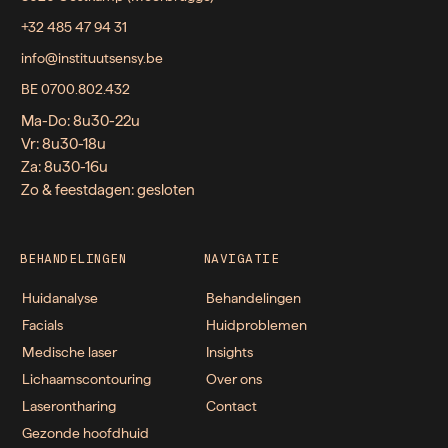
+32 485 47 94 31
info@instituutsensy.be
BE 0700.802.432
Ma-Do: 8u30-22u
Vr: 8u30-18u
Za: 8u30-16u
Zo & feestdagen: gesloten
BEHANDELINGEN
NAVIGATIE
Huidanalyse
Behandelingen
Facials
Huidproblemen
Medische laser
Insights
Lichaamscontouring
Over ons
Laserontharing
Contact
Gezonde hoofdhuid