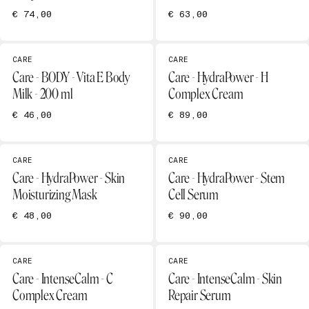
€ 74,00
€ 63,00
CARE
CARE
Care - BODY - Vita E Body
Care - HydraPower - H
Milk - 200 ml
Complex Cream
€ 46,00
€ 89,00
CARE
CARE
Care - HydraPower - Skin
Care - HydraPower - Stem
Moisturizing Mask
Cell Serum
€ 48,00
€ 90,00
CARE
CARE
Care - IntenseCalm - C
Care - IntenseCalm - Skin
Complex Cream
Repair Serum