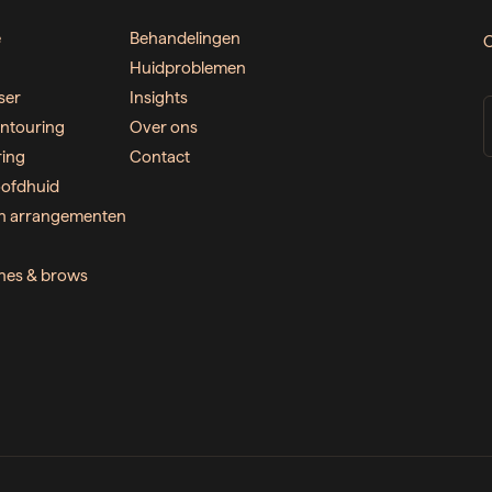
e
Behandelingen
O
Huidproblemen
ser
Insights
ntouring
Over ons
ring
Contact
ofdhuid
n arrangementen
ashes & brows