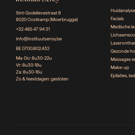
Huidanalys
Sint-Godelievestraat 8
Facials
8020 Oostkamp (Moerbrugge)
Medische la
+32 485 47 94 31
Lichaamsco
info@instituutsensy.be
Laserontha
BE 0700.802.432
Gezonde ho
Ma-Do: 8u30-22u
Massages e
Vr: 8u30-18u
Make-up
Za: 8u30-16u
Epilaties, l
Zo & feestdagen: gesloten