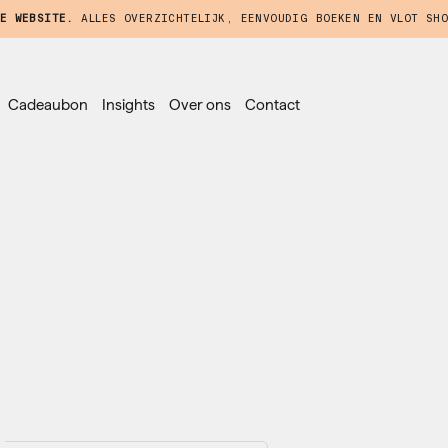
E WEBSITE.
ALLES OVERZICHTELIJK, EENVOUDIG BOEKEN EN VLOT SHO
Cadeaubon
Insights
Over ons
Contact