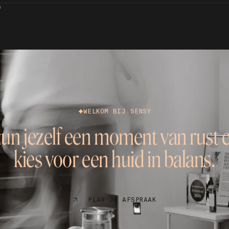
D
WELKOM BIJ SENSY
un jezelf een moment van rust 
kies voor een huid in balans.
PLAN JE AFSPRAAK