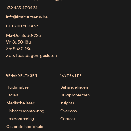
+32 485 47 94 31
info@instituutsensy.be
BE 0700.802.432
Ma-Do: 8u30-22u
Vr: 8u30-18u
Za: 8u30-16u
Zo & feestdagen: gesloten
BEHANDELINGEN
NAVIGATIE
Huidanalyse
Behandelingen
Facials
Huidproblemen
Medische laser
Insights
Lichaamscontouring
Over ons
Laserontharing
Contact
Gezonde hoofdhuid