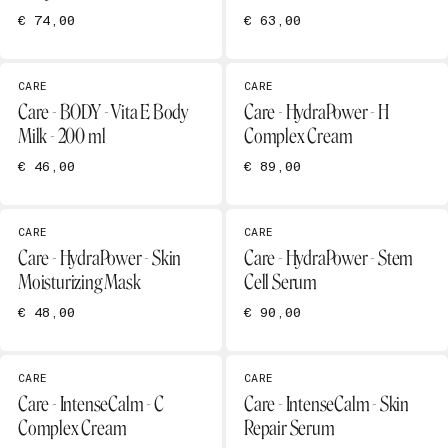
€ 74,00
€ 63,00
CARE
CARE
Care - BODY - Vita E Body
Care - HydraPower - H
Milk - 200 ml
Complex Cream
€ 46,00
€ 89,00
CARE
CARE
Care - HydraPower - Skin
Care - HydraPower - Stem
Moisturizing Mask
Cell Serum
€ 48,00
€ 90,00
CARE
CARE
Care - IntenseCalm - C
Care - IntenseCalm - Skin
Complex Cream
Repair Serum