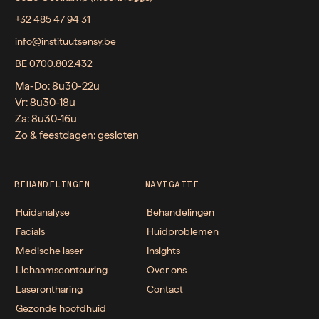
+32 485 47 94 31
info@instituutsensy.be
BE 0700.802.432
Ma-Do: 8u30-22u
Vr: 8u30-18u
Za: 8u30-16u
Zo & feestdagen: gesloten
BEHANDELINGEN
NAVIGATIE
Huidanalyse
Behandelingen
Facials
Huidproblemen
Medische laser
Insights
Lichaamscontouring
Over ons
Laserontharing
Contact
Gezonde hoofdhuid