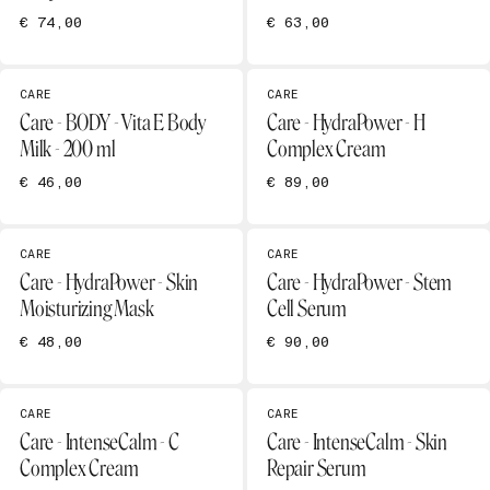
€ 74,00
€ 63,00
CARE
CARE
Care - BODY - Vita E Body
Care - HydraPower - H
Milk - 200 ml
Complex Cream
€ 46,00
€ 89,00
CARE
CARE
Care - HydraPower - Skin
Care - HydraPower - Stem
Moisturizing Mask
Cell Serum
€ 48,00
€ 90,00
CARE
CARE
Care - IntenseCalm - C
Care - IntenseCalm - Skin
Complex Cream
Repair Serum