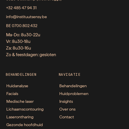
+32 485 47 94 31
info@instituutsensy.be
BE 0700.802.432
Ma-Do: 8u30-22u
Vr: 8u30-18u
Za: 8u30-16u
Zo & feestdagen: gesloten
BEHANDELINGEN
NAVIGATIE
Huidanalyse
Behandelingen
Facials
Huidproblemen
Medische laser
Insights
Lichaamscontouring
Over ons
Laserontharing
Contact
Gezonde hoofdhuid