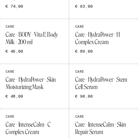
€ 74,00
€ 63,00
CARE
CARE
Care - BODY - Vita E Body
Care - HydraPower - H
Milk - 200 ml
Complex Cream
€ 46,00
€ 89,00
CARE
CARE
Care - HydraPower - Skin
Care - HydraPower - Stem
Moisturizing Mask
Cell Serum
€ 48,00
€ 90,00
CARE
CARE
Care - IntenseCalm - C
Care - IntenseCalm - Skin
Complex Cream
Repair Serum